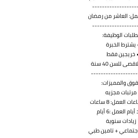
------------------
مل: العاشر من رمضان
------------------
لبات الوظيفة:
 يشترط الخبرة
 خريجين فقط
قصى للسن 40 سنة
-------------------
قوق والمميزات:
مرتبات مجزيه
 العمل: 8 ساعات
يام العمل :6 أيام
 زيادات سنوية
اجتماعي + تامين طبي