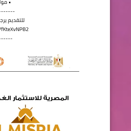
• موا
-------
للتقديم يرجى
/r/fKteXvNPB2
------