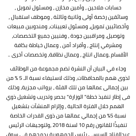
حسابات ملاحين ، وأمين مخازن ، ومسئول تمويل ،
وسائقين رخصة أولى وثانية وثالثة ، وموظف استقبال ،
وأخصائيين تمويل، ومسئول تعيينات، ومندوبين مبيعات
وتوصيل، ومراقبين جودة ، وفنيين جميع التخصصات،
ومشرفي إنتاج ، وأفراد أمن ، وعمال خياطة بكافة
الأقسام ،وعمال انتاج ، وعمال نظافة، وتخصصات أخرى ..
وجاء في البيان أن النشرة تضم مجموعة من الوظائف
لذوى همم بالمحافظات، وذلك لاستيفاء نسبة الـ 5 % من
بين إجمالى عمالها من تلك الفئة ، برواتب مجزية، وذلك
فى إطار تنفيذ خطة" الوزارة" بحصر وتدريب وتشغيل ذوي
الهمم خلال الفترة الحالية ، وإلزام المنشآت بتشغيل
نسبة 5% من إجمالي عمالها من ذوى القدرات الخاصة
تنفيذًا للقانون رقم 10 لسنة 2018 ،ولتوجيهات الرئيس
عبدالفتاح السيسي رئيس الجمهورية بدمجهم في سوق