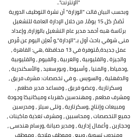
"الإنترنت"..
وبحسب البيان قالت "الوزارة" أن نشرة التوظيف الدورية
تَصّدُر كل 15 يومًا، من خلال الإدارة العامة للتشغيل
برئاسة هبه أحمد مدير عام التشغيل بالوزارة، وإعداد
منى شوقي باحث أول بـ"الإدارة"،و تُعلِن اليوم عن فُرص
عمل جديدة،مُتوفرة في 13 محافظة ،هي: القاهرة ،
والجيزة ، والقليوبية ، والغربية ، والفيوم ، والقليوبية
،ودمياط ، والمنيا ، وأسيوط ، وبورسعيد ، والأسكندرية ،
والدقهلية ، والسويس ..و في تخصصات: مشرف فريق ،
وسكرتارية ، وعضو فريق ، ومساعد مدير مطعم ،
ومشرف مطعم ، ومهندسين كهرباء وميكانيكا وجودة
ومبيعات وإنتاج ،وسكرتارية ، وتلى سيلز ، ومدرسين
جميع التخصصات ، ومحاسبين ، ومشرف تغذية ماكينات ،
وحجارين ، وأعمال إدارية ، ومدير صيانة ،ورسام هندسى ،
ومندوب تسويق وبيع ، وموظف ملاحة ، وموظف