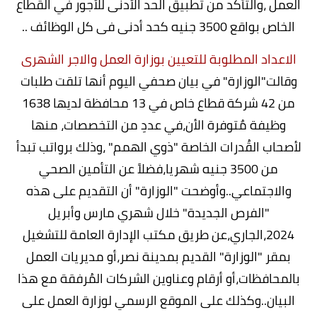
العمل ،والتأكد من تطبيق الحد الأدنى للأجور في القطاع
الخاص بواقع 3500 جنيه كحد أدنى فى كل الوظائف ..
الاعداد المطلوبة للتعيين بوزارة العمل والاجر الشهرى
وقالت"الوزارة" في بيان صحفي اليوم أنها تلقت طلبات
من 42 شركة قطاع خاص في 13 محافظة لديها 1638
وظيفة مٌتوفرة الأن،في عددِ من التخصصات، منها
لأصحاب القُدرات الخاصة "ذوي الهمم" ،وذلك برواتب تبدأ
من 3500 جنيه شهريا،فضلاً عن التأمين الصحي
والاجتماعي..وأوضحت "الوزارة" أن التقديم على هذه
"الفرص الجديدة" خلال شهري مارس وأبريل
2024،الجاري،عن طريق مكتب الإدارة العامة للتشغيل
بمقر "الوزارة" القديم بمدينة نصر،أو مديريات العمل
بالمحافظات،أو أرقام وعناوين الشركات المُرفقة مع هذا
البيان..وكذلك على الموقع الرسمي لوزارة العمل على