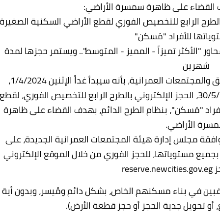
ف القضاء على ظاهرة سمسرة الأراضي:
ني بالطرح الرابع للتخصيص الفوري لقطع الأراضي السكنية الصغيرة
ياتها للأفراد "مَسكن"
ة أرض سكنية بمحاور "الأكثر تميزاً - المميز - المتوسط".. ويستمر حجزها لمدة
شهرين
صرح الدكتور عاصم الجزار، وزير الإسكان والمرافق والمجتمعات العمرانية، بأنه سيبدأ غداً الإثنين 1/4/2024،
ولمدة شهرين، حتى يوم الخميس الموافق 30/5/2024، الحجز الإلكتروني بالطرح الرابع للتخصيص الفوري، لقطع
فراد "مَسكن"، بنظام الطرح الدائم، بهدف القضاء على ظاهرة
سرة الأراضي.
وافقة مجلس إدارة هيئة المجتمعات العمرانية الجديدة، على
 بجميع مستوياتها، للحجز الفوري من خلال الموقع الإلكتروني
ز
reserve.newcities.gov.eg
بين في بناء مسكنهم الخاص، بشكل دائم ومُيسر، وبدون أية
أو تحويل جدية الحجز أو حجز قطعة الأرض).