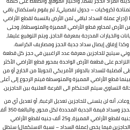
لمدينة المراد الحجز بهما، واختيار الموقع، والضغط على كلمة
لمتاحة (كروكيات – جدول تفصيلي)، ثم يقوم باستكمال باقي
 (إدراج عملة السداد لباقي ثمن الأرض بالنسبة لقطع الأراضي
ثمن الأرض لمحاور قطع الأراضي المميزة والمتوسطة)، وحتى
ات والخيارات المدرجة بمعرفة الحاجز، ويتم التوقيع عليها،
، وكذا إرفاق إيصال سداد جدية الحجز ومصاريف الكراسة.
كتروني سيتيح للحاجزين معرفة عدد الراغبين في حجز كل قطعة
 التزاحم على قطعة الأرض الواحدة بمحور قطع الأراضي الأكثر
 أفضلية للسداد بالدولار الأمريكي (تحويلاً من الخارج أو من
إيداعه بالبنك)، بينما قطع الأراضي المميزة والمتوسطة فيتم الرجوع إلى أعلى
 التساوي سيتم الاحتكام الى القرعة العلنية بين الحاجزين.
عات، أنه لن يتسنى للحاجزين تعديل الرغبة، أو تعديل أي من
عملة السداد، أو نسبة استكمال ثمن الأرض، بعد الحجز وسداد قيمة الجدية المحددة لكل محور،
جنيه لقطع الأراضي الأكثر تميزا، و100 ألف جنيه لقطع الأراضي المميزة، و25 ألف جنيه لقطع الأراضي
 الحاجزين فيما يخص (عملة السداد – نسبة الاستكمال) ستظل