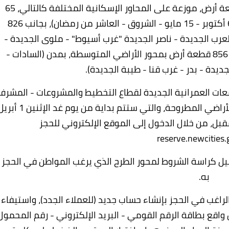
وأشار الوزير، إلى أن الطرح الرابع، يضم 1747 قطعة أرض، موزعة على المحاور الإسكانية المختلفة كالتالي، 65
قطعة أرض بمحور الأراضي الأكثر تميزاً بمدن (6 أكتوبر - 15 مايو - الشروق - العاشر من رمضان)، بجانب 826
عرب الجديدة - ناصر الجديدة "غرب أسيوط" - ملوى الجديدة -
الفشن الجديدة - أخميم الجديدة)، بالإضافة إلى 856 قطعة أرض بمحور الأراضي المتوسطة، بمدن (السادات -
جديدة - بدر - غرب قنا - طيبة الجديدة).
معات العمرانية الجديدة لقطاع التخطيط والمشروعات - المشرف
على مكتب وزير الإسكان: تبدأ خطوات حجز قطع الأراضي المطروحة، والتي ستتم بداية من يوم غد الإثني
reserve.newcities.
ل كراسة الشروط لمحور الطرح الذي يرغب المواطن في الحجز
به.
اغب في الحجز بإنشاء حساب جديد (للعملاء الجدد)، واستيفاء
 واقع بطاقة الرقم القومي - البريد الإلكتروني - رقم المحمول