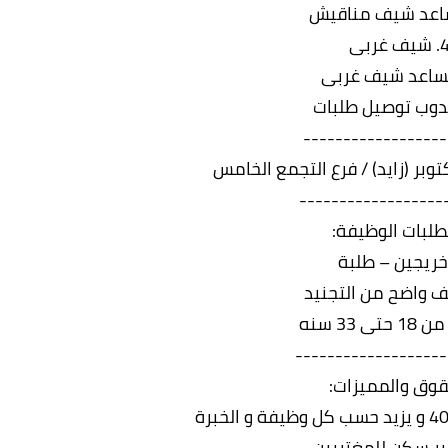
 شيف غربى
------------------
وبر (زايد) / فرع التجمع الخامس
------------------
لبات الوظيفة:
خريجين – طلبة
 واضح من التجنيد
ى 33 سنه
-------------------
قوق والمميزات:
ير سكن للمغتربين