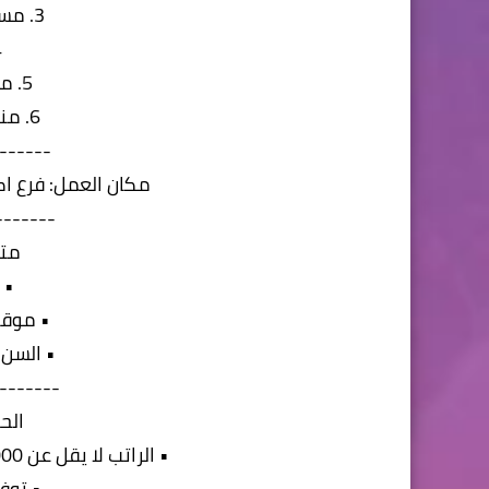
3. مساعد شيف مناقيش
4.
5. مساعد شيف غربى
6. مندوب توصيل طلبات
------
مكان العمل: فرع اكت
-------
متط
• 
• موقف
• السن من 18 حت
-------
الح
• الراتب لا يقل عن 4000 و يزيد حسب كل وظيفة و الخبرة
• توف