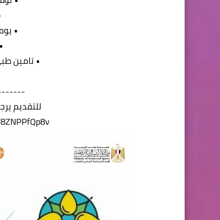
•
• يوم
•
• تامين طب
-------
للتقديم يرجى
/r/8ZNPPfQp8v