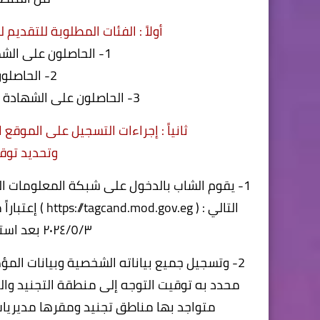
أولاً : الفئات المطلوبة للتقد
1- الحاصلون على الشهادة الإعدادية العامة وما يعادلها
2- الحاصلون على الشهادة الأزهرية
3- الحاصلون على الشهادة المهنية الرياضية بمجموع (٦٠) كحد أدنى
ثانياً : إجراءات التسجيل على الموقع ا
وتحديد توق
1- يقوم الشاب بالدخول على شبكة المعلومات الدو
التالي : (
https://tagcand.mod.gov.eg
٢٠٢٤/٥/٣ بعد استكمال الأوراق المطلوبة للتطوع
2- وتسجيل جميع بياناته الشخصية وبيانات الم
محدد به توقيت التوجه إلى منطقة التجنيد والتعب
متواجد بها مناطق تجنيد ومقرها مديريات 