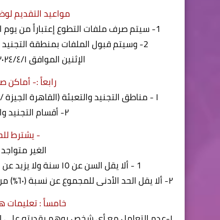
مواعيد التقديم لو
1- سيتم صرف ملفات التطوع إعتباراً من يوم السبت الموافق ٢٠٢٤/٣/٣ إلى يوم الأحد الموافق ٢٠٢٤/٥/٥
2- وسيتم قبول الملفات بمنطقة التجنيد وا
الإثنين الموافق ۲۰۲٤/٤/١ إلى يوم الأربعاء الموافق ٢٠٢٤/٥/٨ .
رابعاً :- أماكن 
١ - مناطق التجنيد والتعبئة (القاهرة الجيزة / الاسكندرية الزقازيق / أسيوط طنطا /قنا المنصورة المنيا)
٢- أقسام التجنيد والتعبئة المتواجدة بمديريات الاسا
- يشترط لل
الغير متواجد 
1 - ألا يقل السن عن ١٥ سنة ولا يزيد عن ٢٥ سنة عند الإلتحاق بالقوات المسلحة في ٢٠٢٥/١/٢٠
٢- ألا يقل الحد الأدنى للمجموع عن نسبة (٦٠٪) من إجمالى درجات الشهادة الإعدادية ألا يقل الطول عن (۱۷۰) سم
خامساً : تعليمات 
١-عدم التعامل مع أى شخص يوهم بقدرته على ال