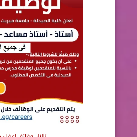
ثالثا:- وظائف اعضاء 