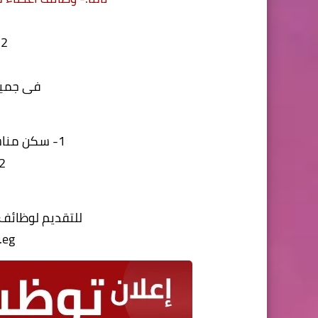
2- أستاذ مساعد
فى جميع
1- سكن مناسب لاعضاء هيئة التدريس
2- رواتب مجز
3-
للتقديم لوظائف 
.eg