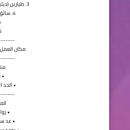
3. طيارين (ديليفري ) يشترط امتلاك فيسبا
4. سائق(رخصة مهنية اولي)
5. م
6. عام
-------
مكان العمل: 
-------
متط
• 
• الحد الا
-------
الم
• روا
• عد ساعا
• يوجد سك