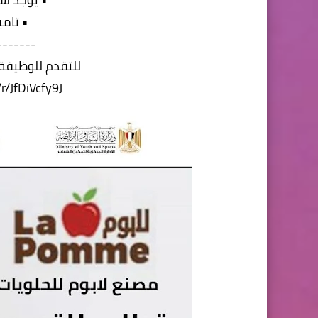
• تام
-------
للتقدم للوظيفة 
r/JfDiVcfy9J