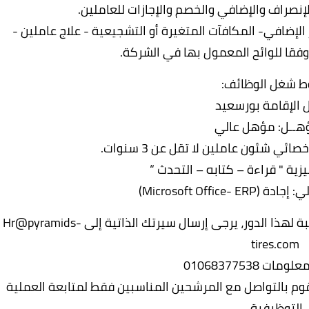
إنصراف والإضافي والخصم والإجازات للعاملين.
لإضافي- المكافآت المتغيرة أو التشجيعية - علاج عاملين -
وفقا للوائح المعمول بها في الشركة.
 شغل الوظائف:
 الإقامة بورسعيد
ؤهــل: مؤهل عالي
 شئون عاملين لا تقل عن 3 سنوات.
ليزية " قراءة – كتابه – التحدث “
Microsoft Office)
إذا كنت تعتقد أن لديك المهارات والخبرة المناسبة لهذا الدور، يرجى إرسال سيرتك الذاتية إلى Hr@pyramids-
tires.com
ت 01068377538
قوم بالتواصل مع المرشحين المناسبين فقط لمتابعة العملية
التوظيفية.