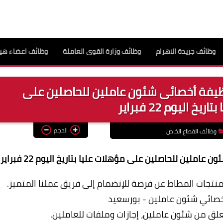
وظائف جريدة الاهرام
وظائف وزارة القوى العاملة
وظائف اعضاء هيئ
يفة أخصائى شئون عاملين للحاصلين على
خ اليوم 22 فبراير
الحجم
وظائف القطاع الخاص
لين للحاصلين على مؤهلات عليا بتاريخ اليوم 22 فبراير
منتجات المطاط عن فرصة للإنضمام إلى فريق عملنا المتميز.
خصائي شئون عاملين - بورسعيد
ق من شئون عاملين، إجازات وملفات للعاملين.