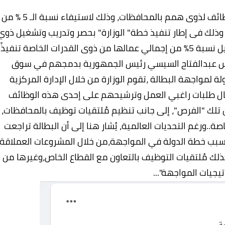
وجاء في البيان أن النشرة تضم مجموعة من الوظائف لذوى همم بالمحافظات، وذلك لاستيفاء نسبة الـ 5 % من
، وذلك فى إطار تنفيذ خطة" الوزارة" بحصر وتدريب وتشغيل ذوي
الهمم خلال الفترة الحالية ، وإلزام المنشآت بتشغيل نسبة 5% من إجمالي عمالها من ذوى القدرات الخاصة تنفيذً
201 ،ولتوجيهات الرئيس عبدالفتاح السيسي رئيس الجمهورية بدمجهم في سوق
لة لمواجهة البطالة ،تقوم الوزارة من خلال الإدارة المركزية
ال طلبات راغبي العمل وترشيحهم على إحدى هذه الوظائف
ن تلك "الفرص"، إلى جانب تنظيم مُلتقيات توظيف بالمحافظات،
.ورغم التحديات العالمية، يُشار هنا إلى أن البطالة تراجعت
والي 13% عام 2014،إلى 7% الأن ،بسبب خطة الدولة في المواجهة،من خلال المشروعات العملاقة
ذلك مُلتقيات التوظيف بالتعاون مع القطاع الخاص،وغيرها من
تيجيات المواجهة"...