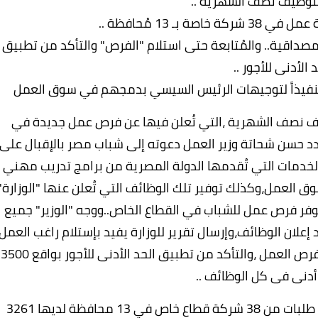
توظيف نصف الشهرية ..
لمصداقية.. والمُتابعة حتى استلام "الفرص" والتأكد من تطبيق
 الأدنى للأجور ..
نفيذاً لتوجيهات الرئيس السيسي بدمجهم في سوق العمل
يف نصف الشهرية ،التي تُعلن فيها عن فرص عمل جديدة في
د حسن شحاتة وزير العمل دعوته إلى شباب مصر بالإقبال على
لخدمات التي تُقدمها الدولة المصرية من برامج تدريب مهني
 العمل،وكذلك توفير تلك الوظائف التي تُعلن عنها "الوزارة"
فر فرص عمل للشباب في القطاع الخاص..ووجه "الوزير" جميع
علان الوظائف،وإرسال تقرير للوزارة يفيد بإستلام راغب العمل
الفرصة المناسبة له،وتحري المصداقية في نشر فرص العمل ،والتأكد من تطبيق الحد الأدنى للأجور بواقع 3500
دنى فى كل الوظائف ..
وقالت"الوزارة" في بيان صحفي اليوم أنها تلقت طلبات من 38 شركة قطاع خاص في 13 محافظة لديها 3261