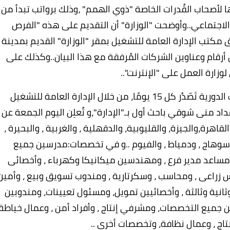
 لأصحاب القُدرات الخاصة "ذوي الهمم" ،وذلك برواتب تبدأ من
ي والاجتماعي..وأوضحت "الوزارة" أن التقديم على هذه "الفرص
ير 2024 الجاري ،عن طريق مكتب الإدارة العامة للتشغيل بمقر "الوزارة" القديم بمدينة
أرقام وعناوين الشركات المُرفقة مع هذا البيان..وكذلك على
زارة العمل على "الإنترنت"..
وبحسب البيان قالت "الوزارة" أن نشرة التوظيف الدورية تَصّدُر كل 15 يومًا، من خلال الإدارة العامة للتشغيل
داد منى شوقي باحث أول بـ"الإدارة"،و تُعلِن اليوم الجمعة عن
رة في 13 محافظة،هي:القاهرة،والجيزة، والقليوبية، والدقهلية ، والغربية ، والبحيرة ،
، وسوهاج ، ودمياط ، والفيوم ..و في تخصصات:مدرسين جميع
مساعد مدير فرع ، ومهندسين ميكانيكا وكهرباء ، وأخصائى
زراعى ، ومحاسب ، وسكرتارية ، ومندوب تسويق وبيع ، وأمين
انية وثالثة ، وأخصائيين تمويل، ومسئول تعيينات، ومندوبين
 جميع التخصصات، ومشرفي إنتاج ، وأفراد أمن ، وعمال خياطة
تاج ، وعمال نظافة، وتخصصات أخرى ..