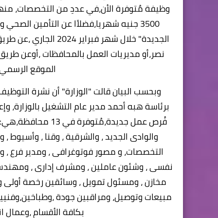
وظيفة مٌتوفرة الأن،في عددِ من التخصصات، منها
3500 جنيه شهريا،فضلاًا عن التأمين الصح
الجديدة" خلال شهر فبرا
نصر،أو مديريات العمل بالمحافظات ،أوعن طريق 
الموقع الرسمي لو
برئاسة هبه أحمد مدير عام التشغيل بالوزارة، وإع
فُرص عمل جديدة،مُتوف
والوادى الجديد ، والشرقية ، وقنا ، وأسيوط 
التخصصات، و مصور فوتوغرافى ، ومدير فرع ، و
نفسى ، وشئون عاملين ، ومشرف إدارى ، ومهندس 
مخازن ، ومسئول تمويل ، وسائقين رخصة أولى وث
مبيعات وتوصيل، ومراقبين جودة ،وطباخين،وفنيين
بكافة الأقسام ،وعمال ان