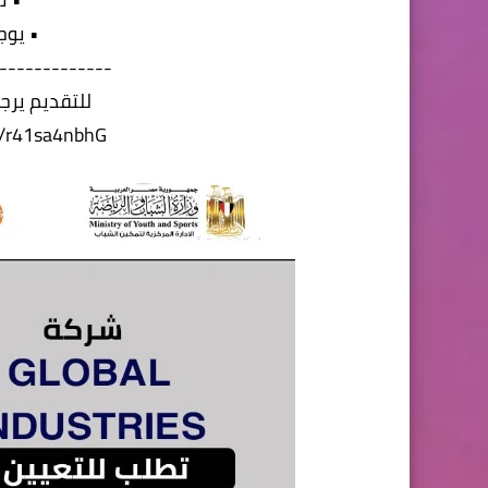
• يوج
-------------
للتقديم يرجى
/r/r41sa4nbhG