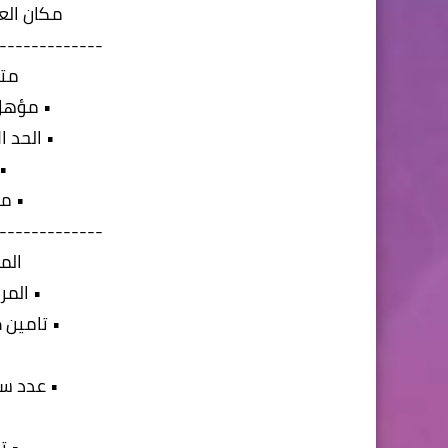
مكان الع
-------------
متط
• مؤهل
• الحد الأ
• 
• م
-------------
الم
• المرت
• تامين 
• عدد ساعات
• ت