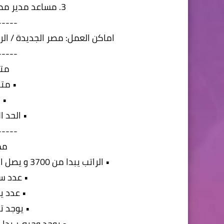
3. مساعد مدير مطعم خبرة او بدون (تحت التدريب)
-----
اماكن العمل: مصر الجديدة / الر
-----
متط
• متا
• 
• الحد الا
-----
مم
• الراتب يبدا من 3700 و يصل الي 5000 جنيها حسب الخبرة لبعض الوظائف
• عدد ساعا
• عدد ي
• يوجد ت
• يوجد وجبه + بدل