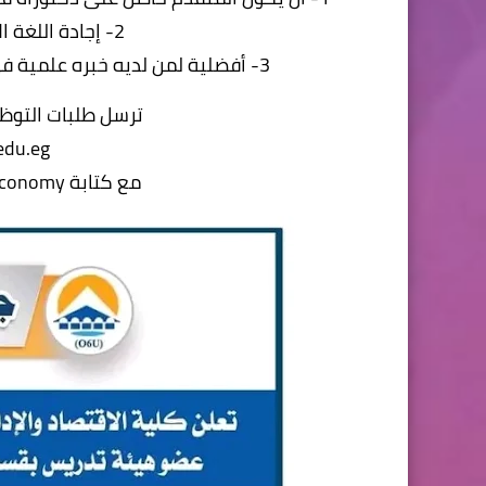
2- إجادة اللغة الانجليزية تحدثاً وقراءة وكتابة
3- أفضلية لمن لديه خبره علمية فى تدريس مقررات إدارة الاعمال باللغة الانجليزية
ترسل طلبات التوظي
edu.eg
مع كتابة Faculty of Economy فى خانة الموضوع