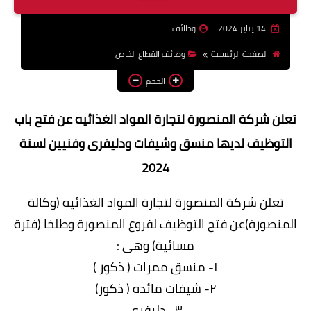
وظائف اعضاء هيئة تدريس
14 يناير 2024
وظائف
بالجامعات والمعاهد
الصفحة الرئيسية
وظائف القطاع الخاص
اخبار
الحجم
تعلن شركة المنصورة لتجارة المواد الغذائيه عن فتح باب
التوظيف لديها منسق وشيفات ودليفرى وفنيين لسنة
2024
تعلن شركة المنصورة لتجارة المواد الغذائيه (وكالة
المنصورة)عن فتح التوظيف لفروع المنصورة وطلخا (فترة
مسائية) وهى :
١- منسق ممرات ( ذكور )
٢- شيفات مائده ( ذكور)
٣- دليفرى