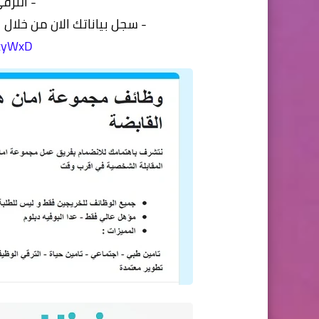
- الترق
- سجل بياناتك الان من خلال ا
HxyWxD