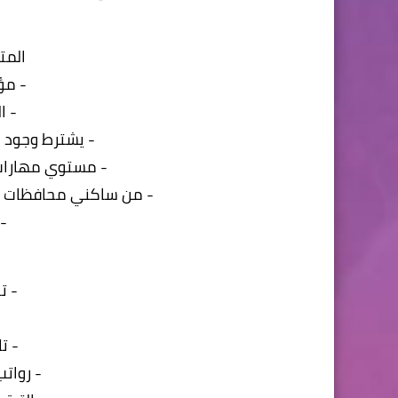
المت
- مؤ
- ا
- يشترط وجود خ
- مستوي مهارات 
- من ساكني محافظات ( ا
-
- ت
-
- ت
- رواتب