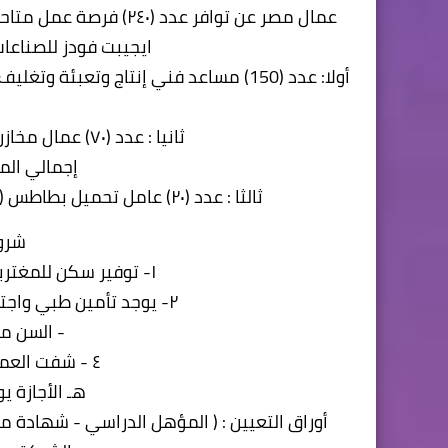
عمال مصر عن توافر عدد
ايجيبت فودز للصناعات الغذائية بـ ٦ 
أولا: عدد (150) مساعد فني إنتاج وتع
ثانيا : عدد (۷۰) عمال مخازن ) حاصل علي مؤهل متوسط دبلومات)
إجمالي المرتب 
ثالثا : عدد (۲۰) عامل تحميل بطاطس ( بدون مؤهل ) إجمالي المرتب الشهري : ٥٥٠٠ جنيه
شروط
١- توفير سكن للمغتربين مجهز وبالقرب من موقع العمل
٢- يوجد تأمين طبي واجتماعي علي حساب الشركة + عقد عمل
- السن من ٢٠ سنة حتي ٠
٤ - شفت العمل ١٢ ساعة + زيادات سنوية
هـ الأجازة 
أوراق التعيين : ( المؤهل الدراسي - شهادة 