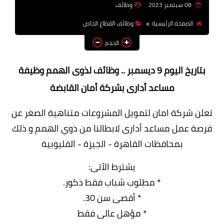
08 سبتمبر 2023
وظائف
وظائف اعضاء هيئة تدريس
الصفحة الرئيسية
وظائف القطاع الخاص
بالجامعات والمعاهد
الحجم
اخبار
بتاريخ اليوم 9 ديسمبر .. وظائف لذوى الهمم وظيفة
مساعد أدارى بشركة أمان القابضة
تعلن شركة امان لتمويل المشروعات متناهية الصغر عن
فرصة عمل
مساعد أدارى لابطالنا من ذوي الهمم
و ذلك
بمحافظات القاهرة - الجيزة - القليوبية
يشترط الآتى:
* مطلوب شباب فقط ذكور.
* أقصى سن 30.
* مؤهل عالى فقط