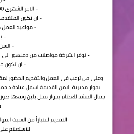
- الاجر الشهرى 2500 جنيه + حوافز انتظام وانتاج
- ان تكون المتقدم
- مواعيد العمل من الساعه 
- ي
- السن من 18 ا
- توفر الشركة مواصلات من دمنهور الى
- ان تكون 
بجوار مديرية الامن القديمة اسفل عيادة د جما
جمال المشد للعظام بجوار محل بلبن ومعها صور
ش
التقديم اعتباراً من السبت الموافق 30/9 وحتى 2023/10/5 او اكتم
للاستعلام على رقم ا