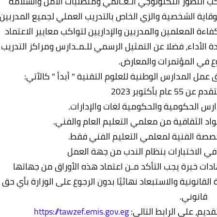
كب التطور التكنولوجي الـعـالمي ومتطلبات الأمن والسلامة
وقاية الشخصية والزي الخاص بالتدريب العملي لجميع المدربين،
فاءة المعلمين والمدربين والإداريين لتواكب معايير الاعتماد
 الأداء، فضلا عن التمثيل الرسمي للـمـدارس ومراكز التدريب
وع في المؤتمرات والمعارض.
عمل المدارس الوطنية للعلوم التقنية " أبدأ " كالآتي:
عام بأكتوبر 2023
دارس الحكومية والحكومية لغات والإدارات.
اد الثقافية من معلمي التعليم العام والفني.
تخصصة الفنية لمعلمي التعليم الفني فقط.
في الاختبارات بنظام الندب من جهة العمل
دات خبرة يجب التأكد مـن اعتماد هذه الأوراق من جهاتها
انونية والاستبعاد نهائيًا بدون الرجوع على الوزارة بأي حق
قانوني.
ديم، على الرابط التالي:
https://tawzef.emis.gov.eg