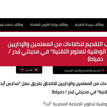
وظائف جريدة الاهرام
وظائف وزارة القوى العاملة
وظائف اعضاء هيئ
اب التقديم للكفاءات من المعلمين والإداريين
الوطنية للعلوم التقنية" في مدينتي (بدر /
دمياط)
الحجم
التربية والتعليم والازهر الشريف
فاءات من المعلمين والإداريين للالتحاق بفريق عمل "مدارس أبدأ
قنية" في مدينتي (بدر / دمياط)
وطنية لتطوير الصناعة المصرية "أبدأ"