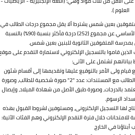
لى الأقل من ثلاث مواد وهي: (اللغة الإنجليزية - الرياضيات -
العلوم ).
لمتفوقين بعين شمس يشترط ألا يقل مجموع درجات الطالب في
امتحان شهادة إتمام الدراسة بمرحلة التعليم الأساسي عن مجموع (252) درجة فأكثر بنسبة (90%) بالنسبة
ق بمدرسة المتفوقين الثانوية للبنين بعين شمس.
ب الذين قاموا بالتسجيل الإلكتروني لاستمارة التقدم على موقع
 بياناتهم تشتمل على الآتى:
 قيام ولى الأمر بالتوقيع عليها وتقديمها إلى أقسام شئون
الطلبة والامتحانات بالإدارة التعليمية التابع لها الطالب مع المستندات: عدد "2" صورة شخصية للطالب، وصورة
عتمد بالدرجات، وصورة طبق الأصل من شهادة الميلاد، وإيصال
داد الرسوم.
 يتاح لها التسجيل الإلكترونى، ومستوفين لشروط القبول بهذه
مة للامتحانات خلال فترة التقدم الإلكتروني وهم الفئات الآتية:
 أبناؤنا في الخارج