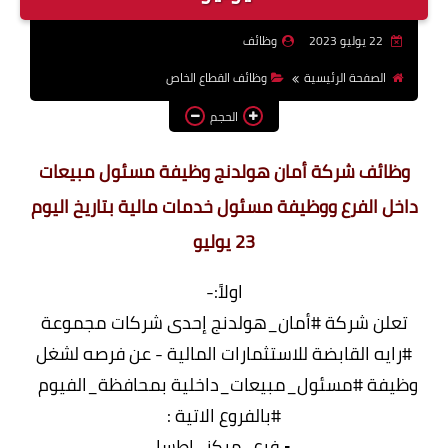
وظائف اعضاء هيئة تدريس
22 يوليو 2023
وظائف
بالجامعات والمعاهد
الصفحة الرئيسية
وظائف القطاع الخاص
اخبار
الحجم
وظائف شركة أمان هولدنج وظيفة مسئول مبيعات
داخل الفرع ووظيفة مسئول خدمات مالية بتاريخ اليوم
23 يوليو
اولاً:-
تعلن شركة #أمان_هولدنج إحدى شركات مجموعة
#رايه القابضة للاستثمارات المالية - عن فرصه لشغل
وظيفة #مسئول_مبيعات_داخلية بمحافظة_الفيوم
#بالفروع الاتية :
• فرع_مركز_اطسا