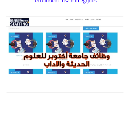
recruitment.msa.edu.eg/jobs