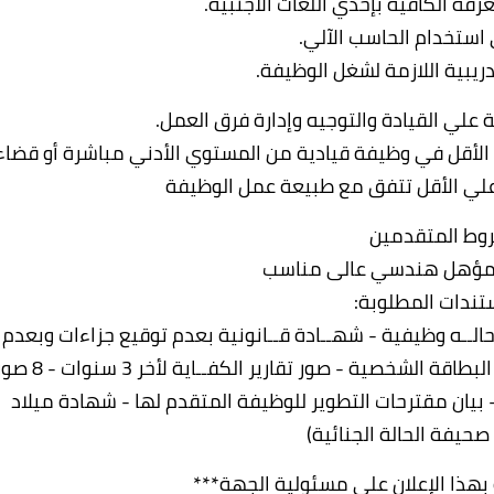
رفة الكافية بإحدي اللغات الأجنبية.
 استخدام الحاسب الآلي.
تدريبية اللازمة لشغل الوظيفة.
ية علي القيادة والتوجيه وإدارة فرق العمل.
الأقل في وظيفة قيادية من المستوي الأدني مباشرة أو قضاء
وط المتقدمين
مؤهل هندسي عالى مناسب
تندات المطلوبة:
ان حالــه وظيفية - شهــادة قــانونية بعدم توقيع جزاءات وبعدم
الإحالة إلي المحاكمة التأديبية أو الجنائية - صورة البطاقة الشخصية - صور تقارير الكفــاية لأخ
ان ابرز الإنجازات - بيان مقترحات التطوير للوظيفة المتقدم لها - شهادة ميلاد
صحيفة الحالة الجنائية)
 بهذا الإعلان علي مسئولية الجهة***