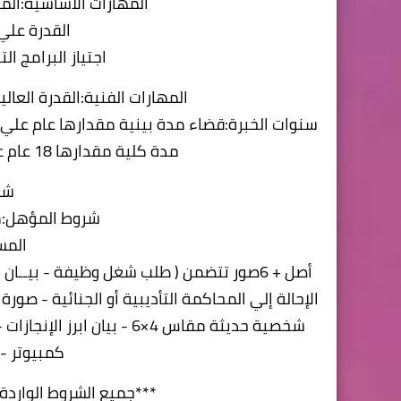
المهارات الأساسية:المع
القدرة علي
اجتياز البرامج ال
المهارات الفنية:القدرة العال
سنوات الخبرة:قضاء مدة بينية مقدارها عام علي 
مدة كلية مقدارها 18 عام علي الأقل تتفق مع طبيعة عمل الوظيفة
شر
شروط المؤهل:
المس
أصل + 6صور تتضمن ( طلب شغل وظيفة - بيــ
شخصية حديثة مقاس 4×6 - بي
كمبيوتر - 
***جميع الشروط الواردة