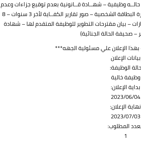
ان حالــه وظيفية – شهــادة قــانونية بعدم توقيع جزاءات وعدم
الإحالة إلي المحاكمة التأديبية أو الجنائية – صورة البطاقة الشخصية – صور تقارير الكفــاية لأخر 3 سنوات – 8
 4×6– بيان ابرز الإنجازات – بيان مقترحات التطوير للوظيفة المتقدم لها – شهادة
 – صحيفة الحالة الجنائية)
 بهذا الإعلان علي مسئولية الجهه***
بيانات الإعلان
الة الوظيفة:
وظيفة خالية
بداية الإعلان:
2023/06/04
نهاية الإعلان:
2023/07/03
لعدد المطلوب:
1