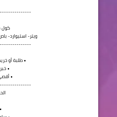
---------------
كول س
ويتر- استيوارد- باص
---------------
• طلبة أو خر
• خبرة من 
• أقصى ح
---------------
الح
•
• ساعات