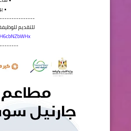
• ي
---------------
للتقديم للوظيفة،
/r/H6cbNZbWHx
--------