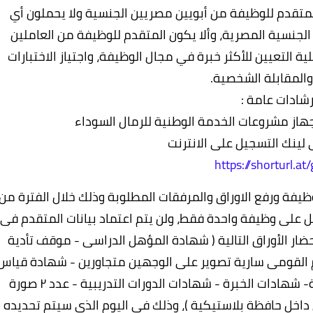
المتقدم للوظيفة من أبويين مصريين الجنسية ولا يحملون أي
الجنسية المصرية، وألا يكون المتقدم للوظيفة من العاملين
 التعيين للأكثر خبرة في مجال الوظيفة، واجتياز الاختبارات
والمقابلة الشخصية.
رشادات عامة :
از مشروعات الخدمة الوطنية للرمال السوداء
 لينك التسجيل على الانترنت
https://shorturl.at
وظيفة ورفع الاوراق والمرفقات المطلوبة وذلك خلال الفترة من
اري، ويتم التسجيل على وظيفة واحدة فقط، ولن يتم اعتماد بيانات المتقدم فى
ضار الأوراق التالية ( شهادة المؤهل الدراسى - موقف تأدية
م القومى سارية تصوير على الوجهين متجاورين - شهادة قياس
مستوى مهارة سارية للوظائف الفنية والحرفية- شهادات الخبرة - شهادات الدورات التدريبية - عدد ٢ صورة
داخل حافظة بلاستيكية )، وذلك فى اليوم الذى سيتم تحديده