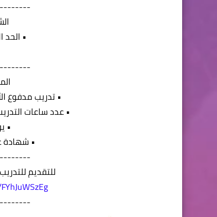
--------
الش
• الحد الا
--------
الم
• تدريب مدفوع الأجر ٣٠٠٠ ج أساسي + ١٠٠٠ 
• عدد ساعات التدريب في اليوم 8
• ي
• شهادة عن
--------
للتقديم للتدريب،
/r/FYhJuWSzEg
--------