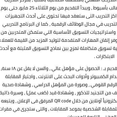
المهني بسوهاج ، بمركز التدريب المهني ببني غالب بأسيوط ، ويبدأ التقديم من يوم الثلاثاء 25 مايو، حتى يوم
"الإدارة" ان مراكز التدريب التى ستعقد فيها تحتوى على أحدث التجهيزات
تدريب في مجال الوظائف الرقمية ، كما ان البرنامج التدريبي
استراتيجيات التسويق الأساسية التي ستمكن المتدربين من
فر إتقان المهارات المتقدمة لتوليد المزيد من القيمة للعملاء
جية تسويق متكاملة تمزج بين نماذج التسويق المثبتة مع أحدث
الابتكارات .
وحددت الإدارة المركزية في الإعلان عن شروط التقديم بـ : الحصول على مؤهل عالي ، والسن لا يقل عن ١٨ سنة،
ات استخدام الكمبيوتر وأدوات البحث على الانترنت ، واجتياز المقابلة
الرقم القومي ، وصورة من المؤهل الدراسي ، وشهادة صحية
ف من التجنيد للذكور ، وشهادة قيد (كعب عمل) ، وسيرة ذاتية
للمتقدمين ، وأضافت انه يمكن ان يتم التقديم الكترونياً أونلاين من خلال QR code المرفق فى الإعلان ، ويتبعه
م للمقابلة الشخصية بموعد المقابلات ، والتى ستجرى في مقرات
المهنى التابعة للمديريات .