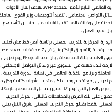
وبنى سويف ، وذلك بالتعاون مـع برنامج الأغذية العالمي التابع للأمم المتحدة WFP،بهدف إتقان الأدوات
ئل التواصل الاجتماعي ، تنفيذاً لتوجيهات وزير القوى العاملة
تحدثة على وظائف المستقبل للشباب من الجنسين لتأهيلهم
ول سوق العمل .
 الإدارة المركزية للتدريب المهنى برئاسة أيمن قطامش أعلنت
عن بدء التقديم علي الدورة التدريبية على الوظائف الرقمية (التسويق الإلكترونى) في 7 محافظات بصعيد مصر
وذلك بمراكز التدريب المهنى التابعة لمديريات القوى العاملة بتلك المحافظات ، وان مدة الدورة ٢٢ يوم تدريب
للازمة لبدء مهنة في التسويق عبر وسائل التواصل الاجتماعي ،
املة وبرنامج الأغذية العالمي في نهاية الـدورة التدريبية ،
تدريبي ، مع تقديم وجبات لكل متدرب، وأدوات كتابية وكل ما
ى فرص العمل التي توفرها المديرية داخل المحافظة وخارجها.
لحصول على تلك الفرص بالمحافظات كالتالى : بمركز التدريب
المهني بقفط بقنا،و بمركز التدريب المهني بشرق النيل ببني
تدريـب المهني بالمنطقة الصناعية بالمنيا ، بمركز التدريب