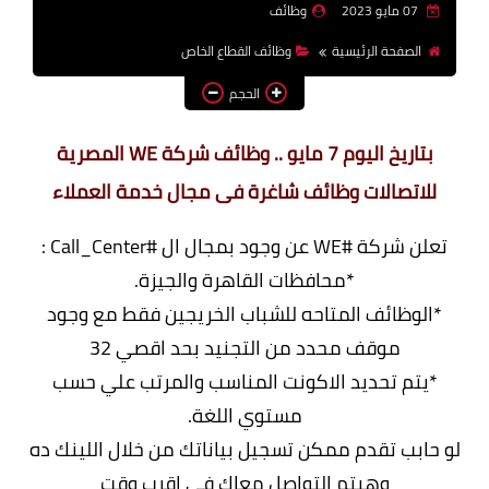
07 مايو 2023
وظائف
وظائف اعضاء هيئة تدريس
الصفحة الرئيسية
وظائف القطاع الخاص
بالجامعات والمعاهد
الحجم
اخبار
بتاريخ اليوم 7 مايو .. وظائف شركة WE المصرية
للاتصالات وظائف شاغرة فى مجال خدمة العملاء
تعلن شركة #WE عن وجود بمجال ال #Call_Center :
*محافظات القاهرة والجيزة.
*الوظائف المتاحه للشباب الخريجين فقط مع وجود
موقف محدد من التجنيد بحد اقصي 32
*يتم تحديد الاكونت المناسب والمرتب علي حسب
مستوي اللغة.
لو حابب تقدم ممكن تسجيل بياناتك من خلال اللينك ده
وهيتم التواصل معاك فى اقرب وقت