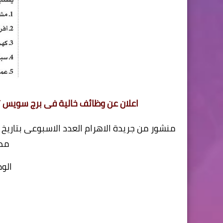
اعلان عن وظائف خالية فى برج سويس تاور العنوان 3 شارع ابن كثير ام
مدي
الوظ
1. 