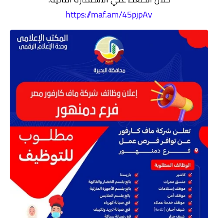
https://maf.am/45pjpAv