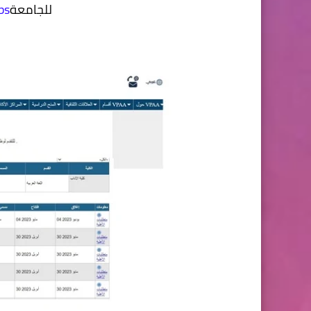
للجامعة
bs