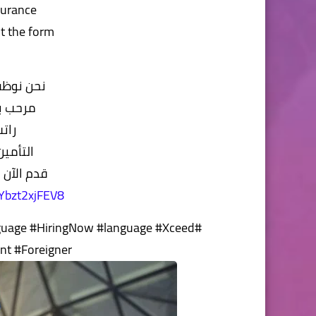
surance
t the form!
نحن نوظف
مرحب با
رات
التأمي
قدم الآن 
rYbzt2xjFEV8
nguage #HiringNow #language #Xceed
nt #Foreigner