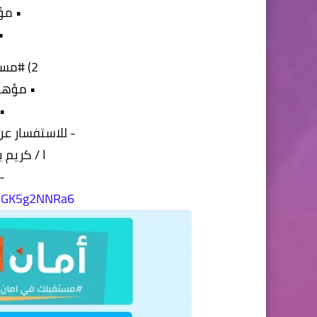
• مؤ
•
2) #مسئول_خدمات_مالية :
• مؤهل 
•
- للاستفسار عن
ا / كريم بدوي -
-
fNGK5g2NNRa6