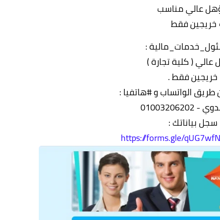
هل عالي مناسب
 خريجين فقط
عالي ( كلية تجارة )
 خريجين فقط .
 طريق الواتساب و #هاتفيا :
 01003206202
 سجل بياناتك :
https://forms.gle/qUG7w