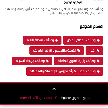
2026/8/15
ائف مطلوبه بمؤسسة التكافل الاجتماعي " وظيفة مسئول إقامة وإعاشة "
حتى 2026/8/15 للذكور والإناث اعلان…
سام الموقع
وظائف القطاع الخاص
وظائف القطاع العام
اخبار
التربية والتعليم والازهر الشريف
وظائف وزارة القوى العاملة
وظائف جريدة الاهرام
وظائف اعضاء هيئة تدريس بالجامعات والمعاهد
جميع الحقوق محفوظة
اعلانات الوظائف الحكومية
©