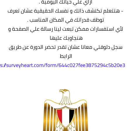
ازاي علي حياتك اليومية .
 هتتعلم تكتشف ذاتك و نفسك الحقيقية عشان تعرف
توظف قدراتك في المكان المناسب .
أي استفسارات ممكن تبعت لينا رسالة علي الصفحة و
هنجاوبك عليها
جل دلوقتي معانا عشان تقدر تحضر الدورة عن طريق
الرابط
https://surveyheart.com/form/644c027fee3875294c5b20