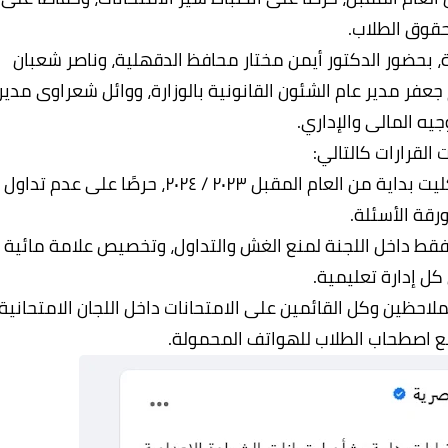
قوق الطلاب.
ة، بحضور الدكتور أيمن مختار محافظ الدقهلية، وناصر شعبان
جعفر مدير عام الشئون القانونية بالوزارة، ووائل شعراوى مدير
جيه المالى والإداري.
 القرارات كالتالي:
- امتحانات الشهادة الإعدادية ستتم بنظام البوكليت بداية من العام المقبل ٢٠٢٣ / ٢٠٢٤، حرصًا على عدم تداول
رقة الأسئلة.
 ٢٠ ورقة أسئلة يفتح فقط داخل اللجنة لمنع الغش والتداول، وتخصيص علامة مائية
ل إدارة تعليمية.
احظين وكل القائمين على الامتحانات داخل اللجان الامتحانية،
نع اصطحاب الطلاب للهواتف المحمولة.