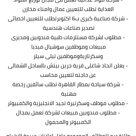
الغذاية تطلب للتعيين عمال وامناء مخازن
- شركة صناعية كبرى ب6 اكتوبرتطلب للتعيين اخصائى
تصدير صناعات هندسية
- مطلوب لشركة مستلزمات طبية مندوبين ومديرى
مبيعات وموظفين سوشيال ميديا
وسكرتاريةوموظفين تيلى سيلز
- يعلن اتحاد شاغلى قرية جرين بيتش بالساحل الشمالى
عن حاجته لتعيين محاسب
- شركة سياحة بمطار القاهرة تطلب سائقين رخصة
مهنية
- مطلوب موظف وسكرتيرة تجيد الانجليزية والكمبيوتر
- مطلوب مندوبين مبيعات لشركة تعمل بمجال
الكمبيوتر والمحمول
وللتقديم للوظائف الموجوده داخل اعلانات جريدة الاهرام