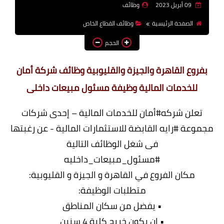
09 أبريل 2023
وظائف
وظائف اعضاء هيئة تدريس
الصفحة الرئيسية
وظائف القطاع الخاص
بالجامعات والمعاهد
الحجم
اخبار
بفروع القاهرة والجيزة والقليوبية وظائف شركة أمان
للخدمات المالية وظيفة مسئول مبيعات داخلى
تعلن شركه#أمان للخدمات المالية – إحدى شركات
مجموعة #رايه القابضة للاستثمارات المالية - عن رغبتها
فى شغل الوظائف التالية
#مسئول_مبيعات_داخليه
مكان الفروع في القاهرة و الجيزة و القليوبية:
متطلبات الوظيفة:
• يفضل من سكان المناطق
• ان يكون خريج كلية 4 سنين