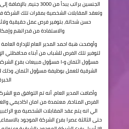
الجنسين براتب يبدأ من 000
وتعقد المقابلات الشخصية بمقرات تلك الشركة في 
حسن شحاتة، بتوفير فرص عمل حقيقية ولائ
والاستفادة من قدراتهم وإمكان
وأوضحت هبة احمد المدير العام للإدارة العامة
الخبرة
وأضافت المدير العام، أنه تم التوافق مع الشر
الفرص المتاحة، معتمدة من امان اكاديمي والغ
١٩ أبريل بفرع الشركة الموجود بالشرقية وعنوانه : الزقازيق - القومية شارع طلبة عويضة أعلى نورماندي للاحذية