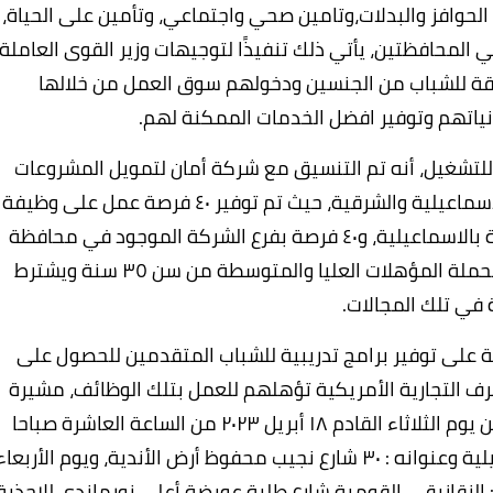
3 جنيه، بالإضافة إلى الحوافز والبدلات،وتامين صحي واجتماعي، وتأمين على الحياة،
المحافظتين، يأتي ذلك تنفيذًا لتوجيهات وزير القوى العاملة،
قة للشباب من الجنسين ودخولهم سوق العمل من خلالها
ياتهم وتوفير افضل الخدمات الممكنة لهم.
 للتشغيل، أنه تم التنسيق مع شركة أمان لتمويل المشروعات
لتوفير تلك الفرص للشباب من أبناء محافظتي الإسماعيلية والشرقية، حيث تم توفير ٤٠ فرصة عمل على وظيفة
مسؤول ائتمان و١٠ مسؤول مبيعات بفرع الشركة بالاسماعيلية، و٤٠ فرصة بفرع الشركة الموجود في محافظة
الشرقية للعمل بوظيفة مسؤول ائتمان، وذلك لحملة المؤهلات العليا والمتوسطة من سن ٣٥ سنة ويشترط
 في تلك المجالات.
كة على توفير برامج تدريبية للشباب المتقدمين للحصول على
رف التجارية الأمريكية تؤهلهم للعمل بتلك الوظائف، مشيرة
الي انه يتم عقد المقابلات الشخصية مع الراغبين يوم الثلاثاء القادم ١٨ أبريل ٢٠٢٣ من الساعة العاشرة صباحا
حتى الثالثة عصرا بفرع الشركة الموجود بالاسماعيلية وعنوانه : ٣٠ شارع نجيب محفوظ أرض الأندية، ويوم الأربعا