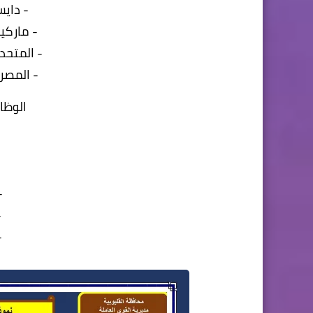
- داي
- ماركير
- المتحد
- المصري
الوظا
-
-
-
-