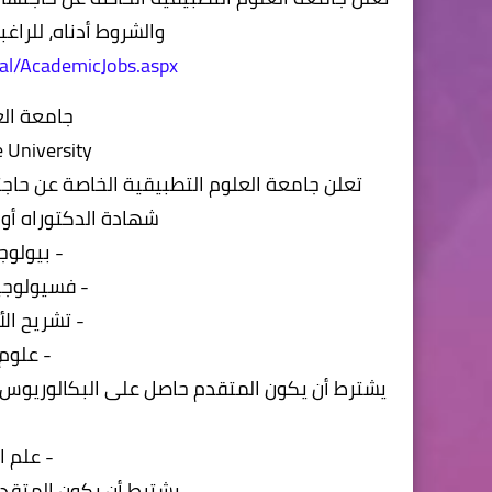
والشروط أدناه، للراغب
tal/AcademicJobs.aspx
جامعة الع
e University
تعلن جامعة العلوم التطبيقية الخاصة عن حاج
شهادة الدكتوراه أو 
- بيولوجيا الفم
- فسيولوجيا الفم (gy
- تشريح الأسنان (omy
- علوم الفم (
يشترط أن يكون المتقدم حاصل على البكالوريوس 
- علم الأمر
يشترط أن يكون المتقد