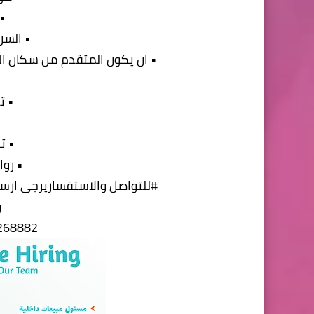
•
• السن لا
• ان يكون المتقدم من سكان الم
• ت
•
• ت
• روا
#للتواصل والاستفساريرجى ارسال 
و
4268882