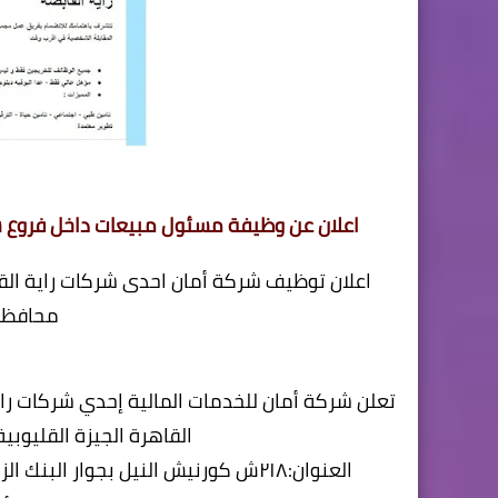
اعلان عن وظيفة مسئول مبيعات داخل فروع شرك
اعلان توظيف شركة أمان احدى شركات راية الق
محافظة 
تعلن شركة أمان للخدمات المالية إحدي شركات را
القاهرة الجيزة القليوبية يوم ال
العنوان:٢١٨ش كورنيش النيل بجوار البنك الزراعى امام بنزينه توتال وكار جاز بجوار قسم الوراق -الوراق