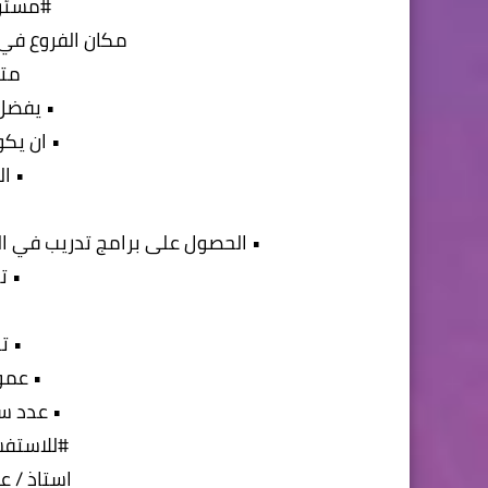
#مسئو
مكان الفروع في ا
متط
• يفضل
• ان يكون 
• الخ
• الحصول على برامج تدريب في ال
• ت
•
• ت
• عمو
• عدد ساعا
#للاستفس
استاذ / عبد الله