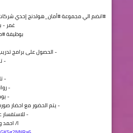
#انضم الي مجموعة #أمان_هولدنج إحدي شركات #ر
غمر - ب
بوظيفة #م
- الحصول على برامج تدريب
- ت
-
- ت
- روا
- يوم
- يتم الحضور مع احضار صورة
- للاستفسار 
ا/ احمد وهبه - 
fNGK5g2NNRa6