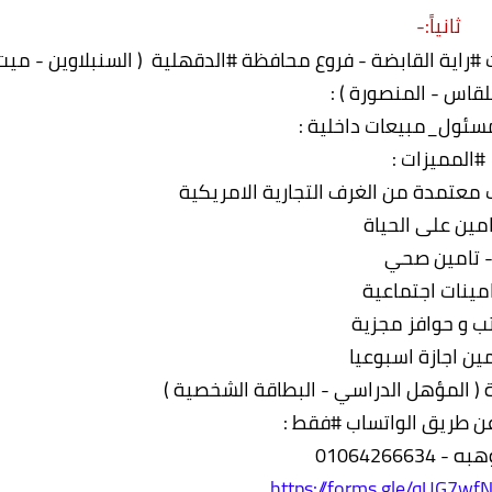
ثانياً:-
اية القابضة - فروع محافظة #الدقهلية ( السنبلاوين - ميت
لقاس - المنصورة ) :
سئول_مبيعات داخلية :
#المميزات :
 معتمدة من الغرف التجارية الامريكية
امين على الحياة
 تامين صحي
امينات اجتماعية
تب و حوافز مجزية
ين اجازة اسبوعيا
 ( المؤهل الدراسي - البطاقة الشخصية )
عن طريق الواتساب #فقط :
01064266634
https://forms.gle/qUG7w