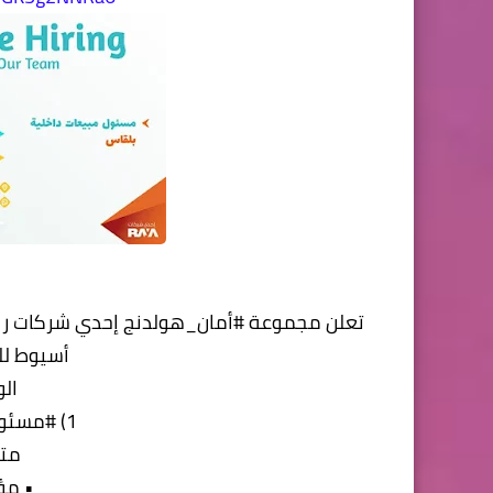
تعلن مجموعة #أمان_هولدنج إحدي شركات راية
أسيوط لل
الو
1) #مسئول_مبيعات داخل الفرع)
متط
• مؤ