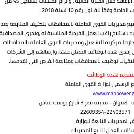
تنفيذ خطة الوزارة لرعاية وتدريب وتشغيل ذوى الإعاقة خلال الفترة الحالية ، والزام المنشآت بتشغيل 5% من
وفقاً للقانون رقم 10 لسنة 2018 .
يع مديريات القوى العاملة بالمحافظات بتكثيف المتابعة بعد
يد باستلام راغب العمل الفرصة المناسبة له ،وتحري المصداقية
دارة المركزية للتشغيل ومديريات القوى العاملة بالمحافظات
إحدى هذه الوظائف المعلن عنها، وإرسالهم إلى الشركات
لتقيات توظيف بالمحافظات ومتابعة الفرص التي تقدمها.
تقديم لهذه الوظائف
www.manpower.g
226