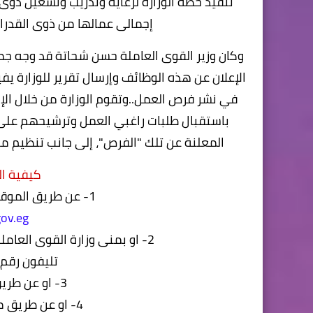
إجمالى عمالها من ذوى القدرات الخاصة 
وكان وزير القوى العاملة حسن شحاتة قد وجه جم
الإعلان عن هذه الوظائف وإرسال تقرير للوزارة يف
في نشر فرص العمل..وتقوم الوزارة من خلال الإ
باستقبال طلبات راغبي العمل وترشيحهم على 
المعلنة عن تلك "الفرص"، إلى جانب تنظيم م
كيفية ال
1- عن طريق الموقع الرسمى لوزارة القوى العاملة
ov.eg
2- او بمنى وزارة القوى العاملة العنوان - مدينة نصر 3 شارع يوسف عباس
تليفون رقم 22403571-09354
3- او عن طريق المديريات التابعة للوزارة
4- او عن طريق مكاتب العمل التابع للمديريات