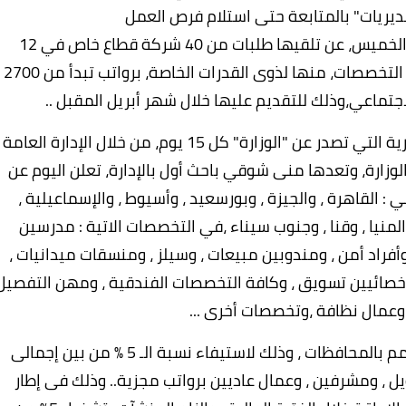
ديريات" بالمتابعة حتى استلام فرص العمل
أعلنت وزارة القوى العاملة في بيان لها اليوم الخميس، عن تلقيها طلبات من 40 شركة قطاع خاص في 12
محافظة لشغل 1845 وظيفة خالية، في عدد من التخصصات، منها لذوى القدرات الخاصة، برواتب تبدأ من 2700
جتماعي،وذلك للتقديم عليها خلال شهر أبريل المقبل ..
وجاء في البيان الصحفي ، أن نشرة التوظيف الدورية التي تصدر عن "الوزارة" كل 15 يوم، من خلال الإدارة العامة
وزارة، وتعدها منى شوقي باحث أول بالإدارة، تعلن اليوم عن
وفرة في 12 محافظة، هي : القاهرة ، والجيزة ، وبورسعيد ، وأسيوط ، والإسماعيلية ،
والمنيا ، وقنا ، وجنوب سيناء ،في التخصصات الاتية : مدرسين
، ومشرفين مواقع ، وأفراد أمن ، ومندوبين مبيعات ، وسيلز ، ومنسقات ميدانيات ،
اخصائيين تسويق ، وكافة التخصصات الفندقية ، ومهن التفصيل
 وعمال نظافة ،وتخصصات أخرى ...
وشملت النشرة مجموعة من الوظائف لذوى همم بالمحافظات ، وذلك لاستيفاء نسبة الـ 5 % من بين إجمالى
ل ، ومشرفين ، وعمال عاديين برواتب مجزية.. وذلك فى إطار