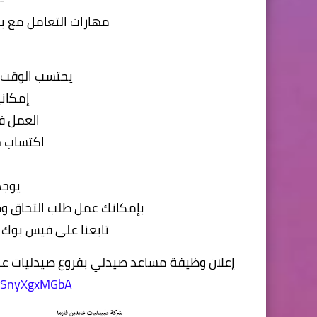
مهارات التعامل مع برامج إ
يحتسب الوقت ا
إمكاني
العمل ف
اكتساب خ
يوجد
بإمكانك عمل طلب التحاق وظ
تابعنا على فيس بوك f / قسم التوظيف-صيدليات عابدين
إعلان وظيفة مساعد صيدلي بفروع صيدليات عابدي
xLSnyXgxMGbA