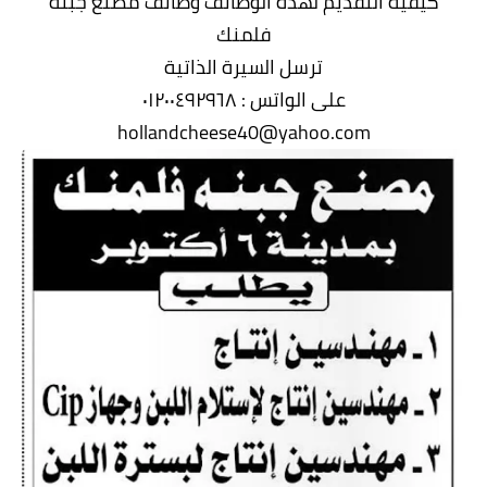
كيفية التقديم لهذه الوظائف وظائف مصنع جبنه
فلمنك
ترسل السيرة الذاتية
على الواتس : ٠١٢٠٠٤٩٢٩٦٨
hollandcheese40@yahoo.com