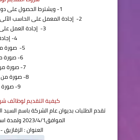
1- ويشترط الحصول على دورة ICDL معتمدة من جهة رسمية بالدولة
2- إجادة المعمل على الحاسب الآلى وبرامج 2010 WINDOWS وما يتبعها من اصدارات
3- إجادة العمل على برامج WORD - EXCEL ) OFFICE )
4- إجادة العمل على الإنترنت
5- صورة من أصل المؤهل الدراسي
6- صورة من بطاقة الرقم القومي
7- صورة من شهادة الميلاد كمبيوتر
8- صورة من شهادة الخدمة العسكرية
9- صورة اشتراك نقابة التجاريين
كيفية التقديم لوظائف شرك
تقدم الطلبات بديوان عام الشركة باسم السيد ا
الموافق2023/4/1 ولمدة اسبوع حتى يوم الخميس الموافق 2023/4/6
العنوان : الزقازيق 