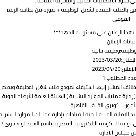
دود الإمكانيات المالية والبشرية المتاحة .
 شمسية مقاس 4 × 6 حديثة ترفق بالطلب المقدم لشغل الوظيفة + صورة من بطاقة الرقم
القومى
 بهذا الإعلان علي مسئولية الجهة***
بيانات الإعلان
لوظيفة:وظيفة خالية
ن:2023/03/20
ن:2023/04/20
عدد المطلوب:1
وظائف المشار إليها استيفاء نموذج طلب شغل الوظيفة ويمكن
إدارة عمليات الموارد البشرية ) الهيئة العامة للأرصاد الجوية
أمون ـ كوبري القبة ـ القاهرة
 للامانة الفنية للجنة القيادات بإدارة عمليات الموارد البشرية
بوابة الحكومة الالكترونية المصرية باسم السيد لواء جوى /
س مجلس الإدارة