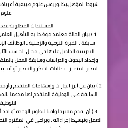
شروط المؤهل:بكالوريوس علوم طبيعية أو رياضة
علوم 
المستندات المطلوبة:عدد ( 7 ) ملفات كل ملف يحتوى على الا
1 ) بيان الحالة معتمد موضحا به التأهيل العلمى
سابقة ـ الخبرة النوعية والزمنية ـ الوظائف ال
التدريبية الحاصل عليها فى مجال الحاسب الآلى
وإعداد البحوث والدراسات وسابقة العمل بالمنظم
المدير المتميز ـ خطابات الشكر والتقدير أو أية 
2 ) بيان عن أبرز انجازات وإسهامات المتقدم وأوج
السابقة على الوظيفة المتقدم لها مدعما بالم
لالوظيفة
3 ) أن يقدم مقترحا وافيا لتطوير الوحدة أو اح
العمل وتبسيط إجراءاته ، ويراعى في المقترح الت