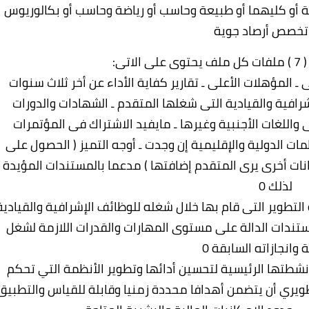
 أو كليهما أو طبيعة وحاسب أو رياضة وحاسب أو بكالوريوس
تخصص أرصاد جوية
تى:
 ـ المؤهلات الأعلى ـ تقارير كفاية الأداء عن أخر ثلاث سنوات
إشرافية والقيادية التى شغلها المتقدم ـ الشهادات والدورات
 واللغات الأجنبية وغيرها ـ مايفيد الاشتراك فى المؤتمرات
ات الدولية والإقليمية إن وجدت ـ أوجه التميز ( الحصول على
بيانات أخرى يرى المتقدم إضافتها ) مدعما بالمستندات المؤيدة
لذلك 0
ه التطوير التى قام بها خلال شغله للوظائف الإشرافية والقيادية
ستندات الدالة على مستوى المهارات والقدرات اللازمة لشغل
 وانجازاته السابقة 0
د أنشطتها الرئيسية لتحسين أدائها وتطوير الأنظمة التي تحكم
طويري أن يتضمن أهدافا محددة زمنيا وقابلة للقياس والتطبيق