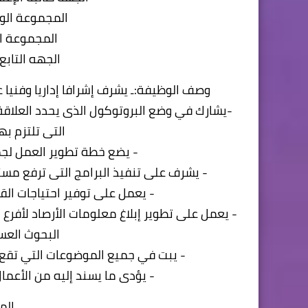
المجموعة الو
المجموعة ال
الجهه التابع
وصف الوظيفة:ـ يشرف إشرافا إداريا وفنيا عل
-يشارك في وضع البروتوكول الذى يحدد العلاقة 
التى تلتزم به
- يضع خطة تطوير العمل لجمي
- يشرف على تنفيذ البرامج التى ترفع مس
- يعمل على توفير احتياجات ال
- يعمل على تطوير إبلاغ معلومات الأرصاد لأفرع
البحوث العسكرية ر
- يبت في جميع الموضوعات التي تقع في
- يؤدى ما يسند إليه من الأعم
الم