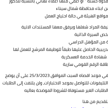
قدوة حسنة ” او أعفي منها اعفاء نهائي بالنسبة للذكور
ن ابناء محافظة شمال سيناء
اقع الهيئة في حالة احتياج العمل
فة المراد شغلها ويرفق معها المستندات الاتية
لخص السيرة الذاتية
ة من المؤهل الدراسي
دريبية الحاصل عليها طبقاً للوظيفة المرشح للعمل لها
 شهادة الخدمة العسكرية
طاقة الرقم القومي سارية
يتم التقديم عن طريق الموقع الخاص بالهيئة في موعد اقصاه السبت الموافق 25/3/2023 على أن يوضح
تليفونات للتواصل بموعد الاختبارات، ولن يلتفت إلى الطلبات
و الطلبات الغير مستوفاة للشروط الموضحة بعاليه
لتقديم من هنا