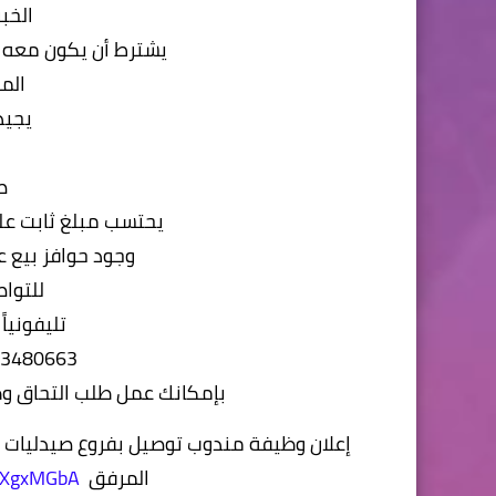
الخبر
يشترط أن يكون معه ر
الم
يجيد
ص
يحتسب مبلغ ثابت على
وجود حوافز بيع 
للتوا
تليفونيا
663_01018015333/
بإمكانك عمل طلب التحاق وظ
إعلان وظيفة مندوب توصيل بفروع صيدليات عا
المرفق
nyXgxMGbA