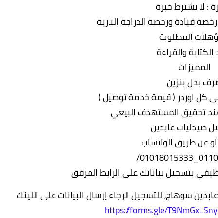
ة : لا يشترط خبرة
خصة قيادة ورخصة الدراجة النارية
ؤهلات المطلوبة
 الكتابة والقراءة
المميزات
رف بدل بنزین
 كل اوردر ( قيمة خدمة توصيل )
عند تحقيق المستهدف البيعي
صل صيدليات عابدين
ً او عن طريق الواتساب
01103480
يفي بتسجيل بياناتك على الرابط المرفق
بدين سوهاج، للتسجيل الرجاء إرسال البيانات على اللينك
https://forms.gle/T9NmGxLS