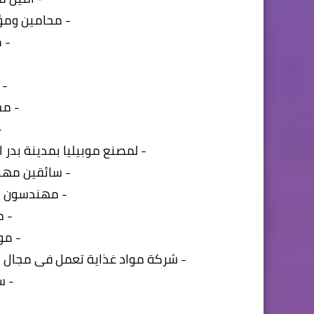
- محامين ومؤ
- 
- 
- مح
-
- لمصنع موبيليا بمدينة بدر 
- سائقين مهني
- مهندسون ك
- م
- مو
- شركة مواد غذاية تعمل فى مجال تو
- س