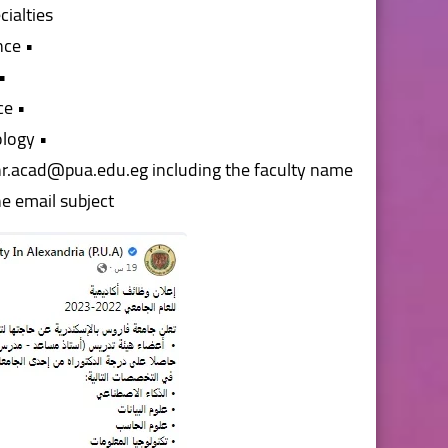
ialties:
• Artificial intelligence
Science
• Computer Science
• Information Technology
o hr.acad@pua.edu.eg including the faculty name
he email subject.