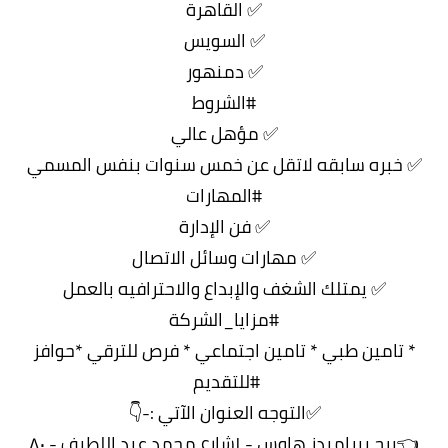
✅ القاهرة
✅ السويس
✅ دمنهور
#الشروط
✅ مؤهل عالي
✅ خبره سابقه لاتقل عن خمس سنوات بنفس المسمي
#المهارات
✅ فن الإدارة
✅ مهارات وسائل الاتصال
✅ يمتلك الشغف والإبداع والاحترافيه بالعمل
#مزايا_الشركة
* تامين طبي * تامين اجتماعي * فرص للترقي *حوافز
#للتقديم
✅التوجه العنوان الآتي :-👇
👈برج بيراميدز هاوس - ١شارع محمد عبد اللطيف - ٨٠