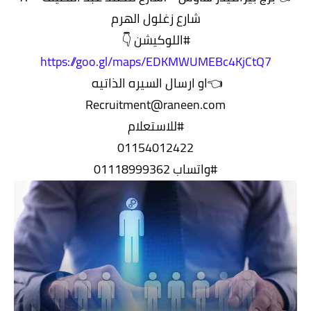
شارع زغلول الهرم
#اللوكيشن 👇
https://goo.gl/maps/EDKMWUMEBc4KjCtQ7
👈او ارسال السيره الذاتيه
Recruitment@raneen.com
#للاستعلام
01154012422
#واتساب 01118999362